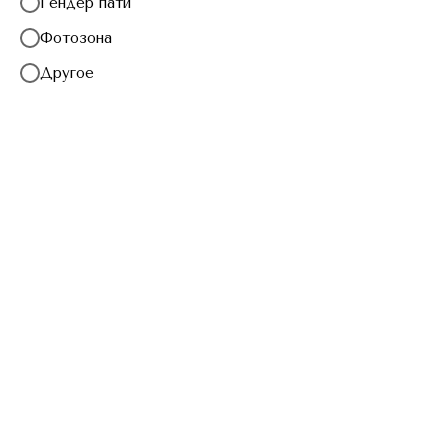
Гендер пати
“Эклектике” шары с гелием, а лучше
Фотозона
не просто маленькие шарики, а
целый комплект в связке, который
Другое
вешают под “потолок”: такой
стильный интерьерный подарок
точно не останется незамеченным!
Какие гелевые шары вешают
под потолок?
Любые! И обычные каплевидные, и
гигантские. Но, как правило,
выбирают из следующего
ассортимента:
С фольгой;
Латексные;
Сердечком (или другой
формы);