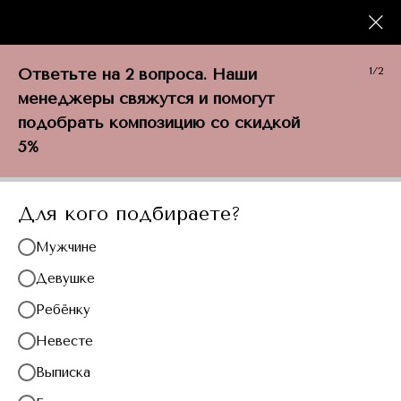
+7 (917) 116-23-41
Под потолок
Ответьте на 2 вопроса. Наши
1/2
менеджеры свяжутся и помогут
подобрать композицию со скидкой
Главная
/
Каталог
/
Шары под потолок
5%
Для кого подбираете?
Где купить шары под потолок с
Мужчине
доставкой? Конечно, в
“Эклектике”!
Девушке
Воздушные гелиевые шарики — must
Ребёнку
have для любого события, будь-то
Невесте
день рождения, корпоратив,
профессиональный или
Выписка
календарный праздник. Закажите в