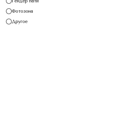
Гендер пати
Фотозона
С 5-го заказа вы становитесь нашим
Другое
постоянным клиентом и для вас
действует максимальная скидка 7%
За отзыв на 2ГИС или Яндекс картах
10% (достаточно прислать скрин в
месседжере или показать нам ваш
отзыв с экрана у нас в студии шаров)