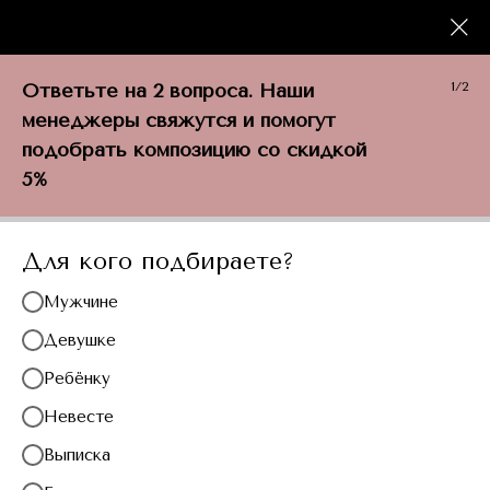
+7 (917) 116-23-41
Новый год
Ответьте на 2 вопроса. Наши
1/2
менеджеры свяжутся и помогут
подобрать композицию со скидкой
Главная
/
Каталог
/
Новый год
5%
Для кого подбираете?
Мужчине
Девушке
Девушке
Ребёнку
Мужчине
Невесте
Девочке
Выписка
Мальчику