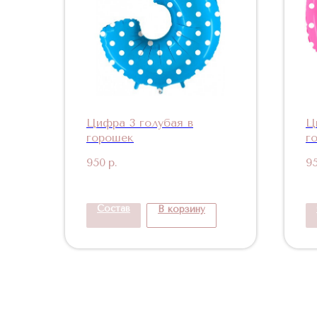
Цифра 3 голубая в
Ц
горошек
г
950
р.
9
Состав
В корзину