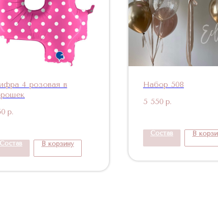
ифра 4 розовая в
Набор 508
орошек
5 550
р.
50
р.
Состав
В корзи
Состав
В корзину