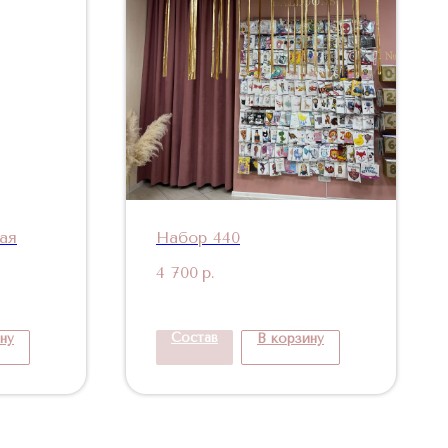
ая
Набор 440
4 700
р.
Состав
ну
В корзину