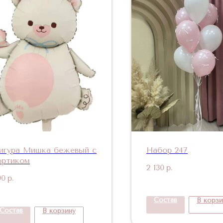
игура Мишка бежевый с
Набор 247
ортиком
2 130
р.
00
р.
Состав
В корзи
Состав
В корзину