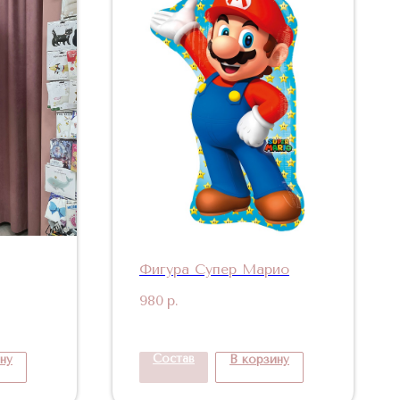
Фигура Супер Марио
980
р.
Состав
ну
В корзину