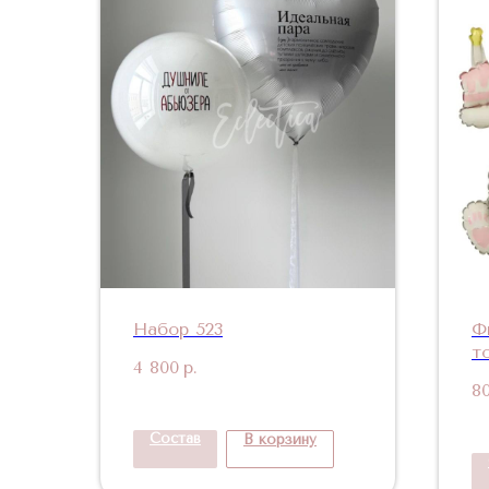
Набор 523
Ф
т
4 800
р.
8
Состав
В корзину