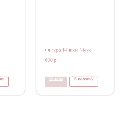
Фигура Микки Маус
600
р.
Состав
ну
В корзину