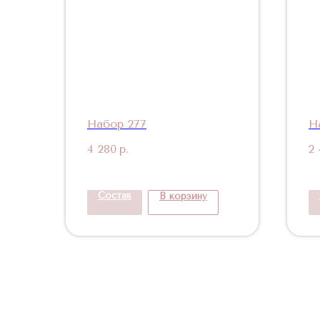
Набор 277
Н
4 280
р.
2
Состав
В корзину