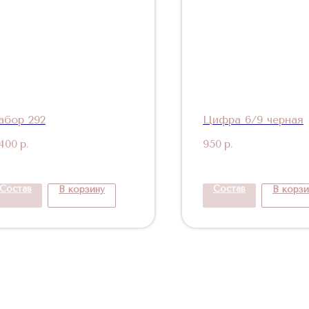
абор 292
Цифра 6/9 черная
 400
р.
950
р.
Состав
Состав
В корзину
В корзи