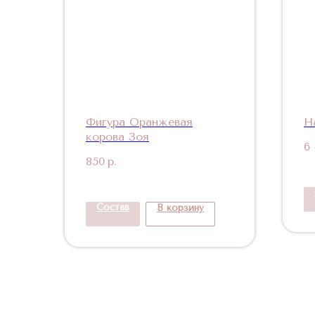
Фигура Оранжевая
Н
корова Зоя
6
850
р.
Состав
В корзину