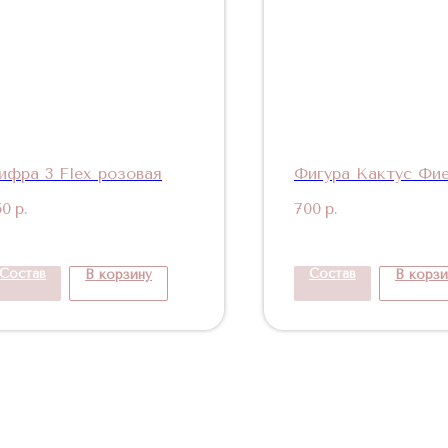
ифра 3 Flex розовая
Фигура Кактус Фи
50
р.
700
р.
Состав
Состав
В корзину
В корзи