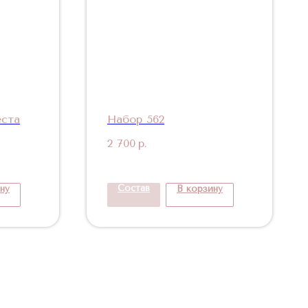
еста
Набор 562
2 700
р.
Состав
ну
В корзину