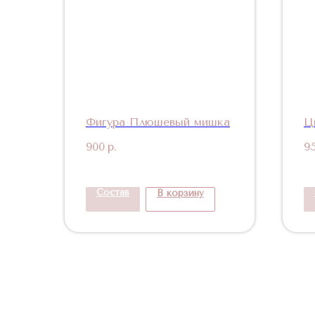
Фигура Плюшевый мишка
Ц
900
р.
9
Состав
В корзину