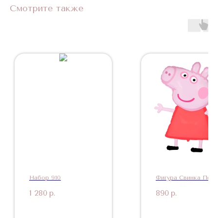
Смотрите также
Набор 910
Фигура Свинка Пепа
1 280
р.
890
р.