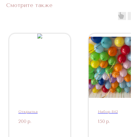
Смотрите также
Открытка
Набор 842
200
р.
150
р.