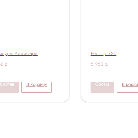
игура Капибара
Набор 785
60
р.
5 250
р.
Состав
Состав
В корзину
В корзи