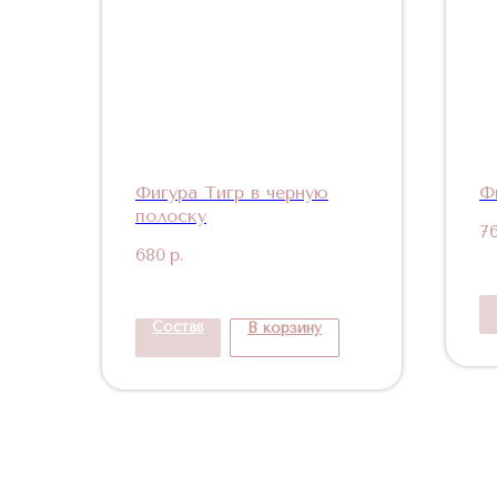
Фигура Тигр в черную
Ф
полоску
7
680
р.
Состав
В корзину