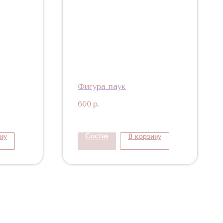
Фигура паук
600
р.
Состав
ну
В корзину