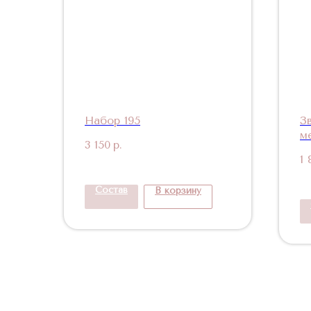
Набор 195
З
м
3 150
р.
1 
Состав
В корзину