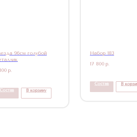
везда 96см голубой
Набор 183
еталлик
17 800
р.
800
р.
Состав
В корзи
Состав
В корзину