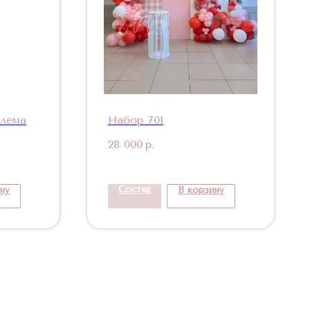
блема
Набор 701
28 000
р.
Состав
ну
В корзину