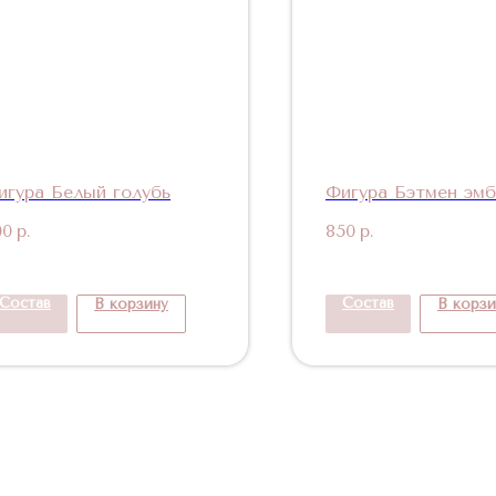
игура Белый голубь
Фигура Бэтмен эм
00
р.
850
р.
Состав
Состав
В корзину
В корзи