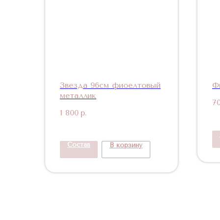
Звезда 96см фиоелтовый
Ф
металлик
7
1 800
р.
Состав
В корзину