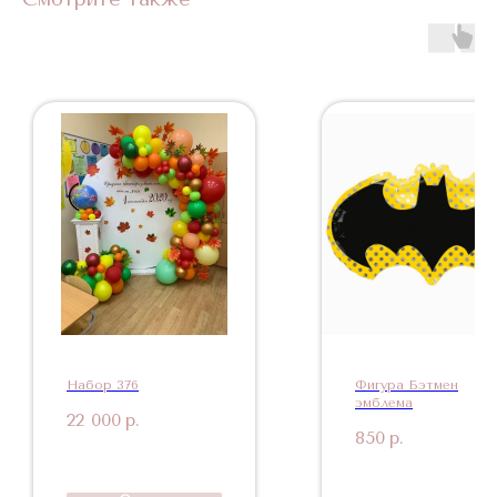
Набор 376
Фигура Бэтмен
эмблема
22 000
р.
850
р.