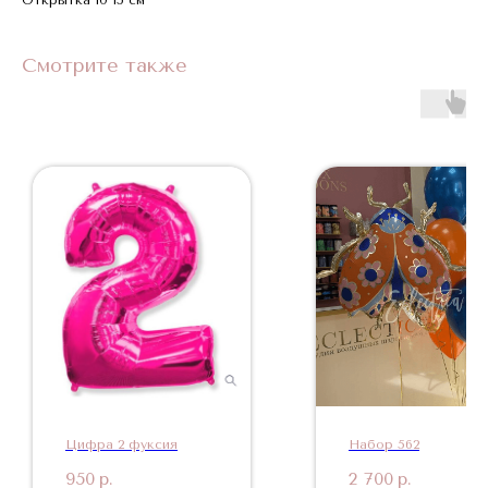
Смотрите также
Цифра 2 фуксия
Набор 562
950
р.
2 700
р.