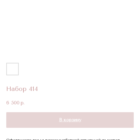
Набор 414
6 500
р.
В корзину
Оформление входа разнокалиберной гирляндой из шаров