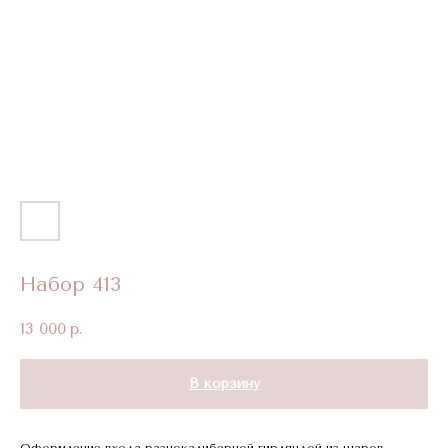
Набор 413
13 000
р.
В корзину
Оформление входа разнокалиберной гирляндой из шаров