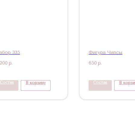
абор 335
Фигура Чипсы
 200
р.
650
р.
Состав
Состав
В корзину
В корзи