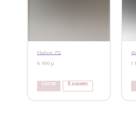
Набор 712
Ф
6 900
р.
1 
Состав
В корзину