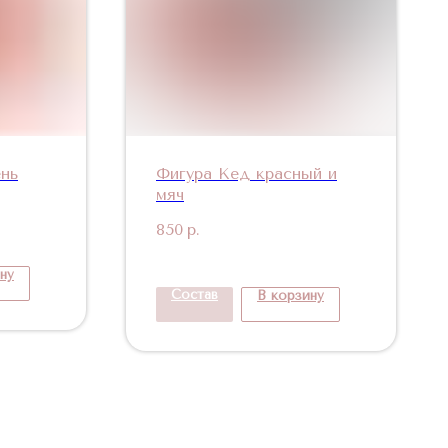
нь
Фигура Кед красный и
мяч
850
р.
ну
Состав
В корзину