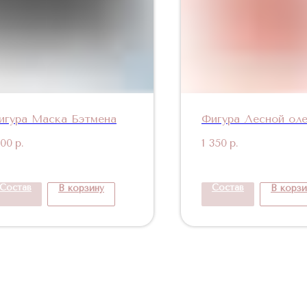
игура Маска Бэтмена
Фигура Лесной оле
100
р.
1 350
р.
Состав
Состав
В корзину
В корзи