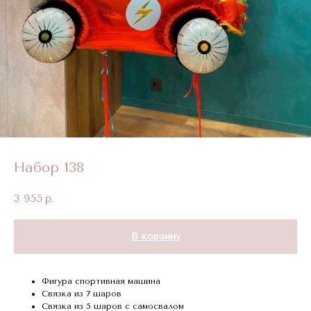
Набор 138
3 955
р.
В корзину
Фигура спортивная машина
Связка из 7 шаров
Связка из 5 шаров с самосвалом