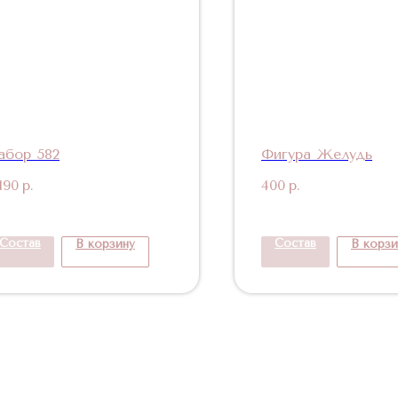
абор 582
Фигура Желудь
190
р.
400
р.
Состав
Состав
В корзину
В корзи