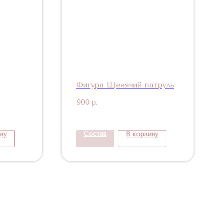
Фигура Щенячий патруль
900
р.
Состав
ну
В корзину