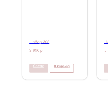
Набор 308
Н
2 990
р.
5
Состав
В корзину