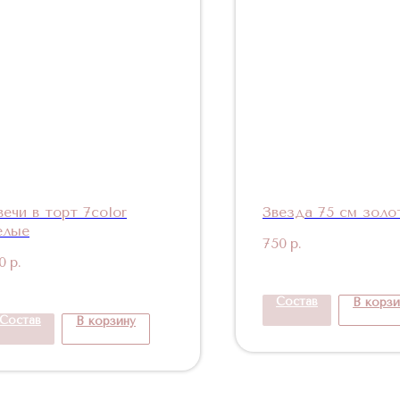
вечи в торт 7color
Звезда 75 см золо
елые
750
р.
0
р.
Состав
В корзи
Состав
В корзину