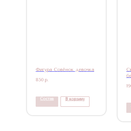
Фигура Совёнок девочка
С
б
850
р.
19
Состав
В корзину