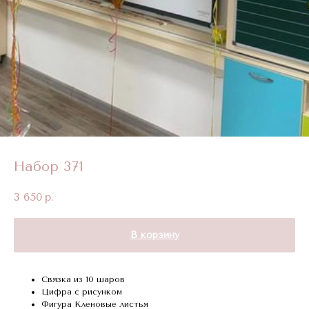
Набор 371
3 650
р.
В корзину
Связка из 10 шаров
Цифра с рисунком
Фигура Кленовые листья